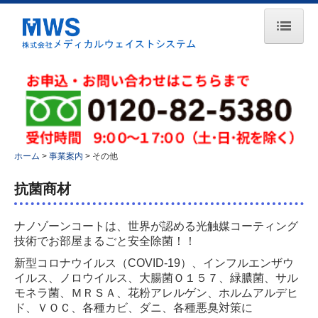
ホーム
会社案内
理念・方針
会社概要
ホーム
事業案内
その他
アクセス
許可一覧
抗菌商材
取得認証
ナノゾーンコートは、世界が認める光触媒コーティング
表彰
技術でお部屋まるごと安全除菌！！
事業案内
新型コロナウイルス（COVID-19）、インフルエンザウ
イルス、ノロウイルス、大腸菌Ｏ１５７、緑膿菌、サル
医療廃棄物
モネラ菌、ＭＲＳＡ、花粉アレルゲン、ホルムアルデヒ
ド、ＶＯＣ、各種カビ、ダニ、各種悪臭対策に
産業廃棄物