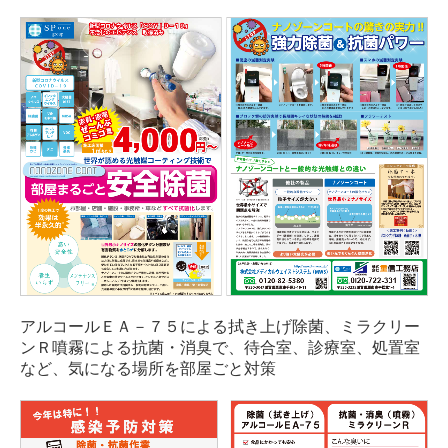
機密処理
試薬・薬品
太陽光パネル
蛍光灯
電池
容器販売
その他
運搬車両
SDGsへの取り組み
アルコールＥＡ－７５による拭き上げ除菌、ミラクリー
ンＲ噴霧による抗菌・消臭で、待合室、診療室、処置室
SDGsへの取り組み
など、気になる場所を部屋ごと対策
エコ医療ボックス
環境方針