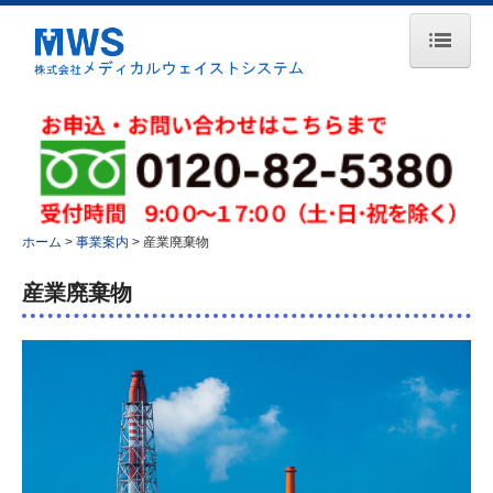
ホーム
会社案内
理念・方針
会社概要
ホーム
事業案内
産業廃棄物
アクセス
許可一覧
産業廃棄物
取得認証
表彰
事業案内
医療廃棄物
産業廃棄物