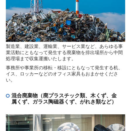
機密処理
試薬・薬品
太陽光パネル
蛍光灯
製造業、建設業、運輸業、サービス業など、あらゆる事
電池
業活動にともなって発生する廃棄物を排出場所から中間
処理場まで収集運搬いたします。
容器販売
事務所や事業所の移転・移設にともなって発生する机、
その他
イス、ロッカーなどのオフィス家具もおまかせくださ
い。
運搬車両
SDGsへの取り組み
混合廃棄物（廃プラスチック類、木くず、金
属くず、ガラス陶磁器くず、がれき類など）
SDGsへの取り組み
エコ医療ボックス
環境方針