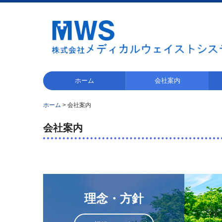
ホーム
会社案内
理念・方針
会社概要
アクセス
許可一覧
取得認証
表彰
医
産
機
試
太
蛍
電
容
そ
ホーム
会社案内
会社案内
理念・方針