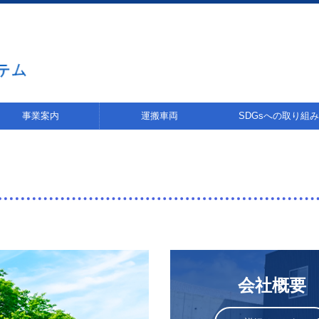
事業案内
運搬車両
SDGsへの取り組み
療廃棄物
業廃棄物
密処理
薬・薬品
陽光パネル
光灯
池
器販売
の他
SDGsへの取り組み
エコ医療ボックス
環境方針
会社概要