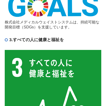
機密処理
試薬・薬品
株式会社メディカルウェイストシステムは、持続可能な
太陽光パネル
開発目標（SDGs）を支援しています。
蛍光灯
3.すべての人に健康と福祉を
電池
容器販売
その他
運搬車両
SDGsへの取り組み
SDGsへの取り組み
エコ医療ボックス
環境方針