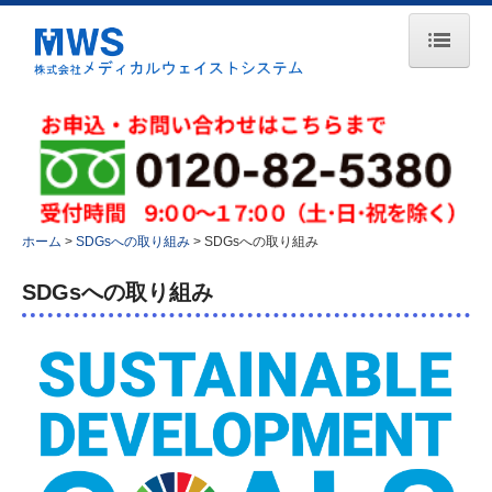
ホーム
会社案内
理念・方針
会社概要
ホーム
SDGsへの取り組み
SDGsへの取り組み
アクセス
許可一覧
SDGsへの取り組み
取得認証
表彰
事業案内
医療廃棄物
産業廃棄物