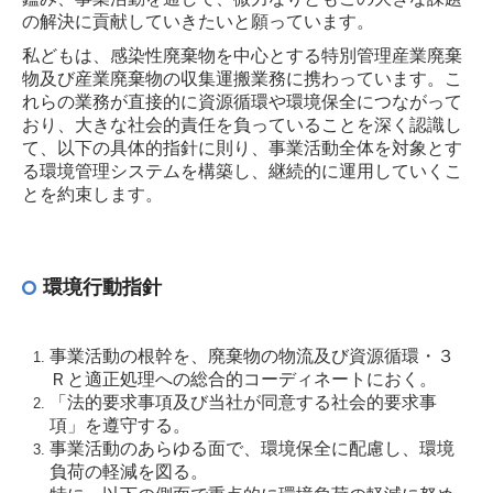
の解決に貢献していきたいと願っています。
機密処理
私どもは、感染性廃棄物を中心とする特別管理産業廃棄
試薬・薬品
物及び産業廃棄物の収集運搬業務に携わっています。こ
れらの業務が直接的に資源循環や環境保全につながって
太陽光パネル
おり、大きな社会的責任を負っていることを深く認識し
蛍光灯
て、以下の具体的指針に則り、事業活動全体を対象とす
る環境管理システムを構築し、継続的に運用していくこ
電池
とを約束します。
容器販売
その他
環境行動指針
運搬車両
SDGsへの取り組み
事業活動の根幹を、廃棄物の物流及び資源循環・３
Ｒと適正処理への総合的コーディネートにおく。
SDGsへの取り組み
「法的要求事項及び当社が同意する社会的要求事
エコ医療ボックス
項」を遵守する。
事業活動のあらゆる面で、環境保全に配慮し、環境
環境方針
負荷の軽減を図る。