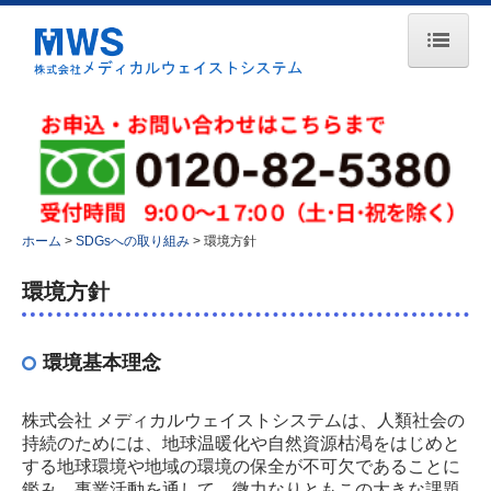
ホーム
会社案内
理念・方針
会社概要
ホーム
SDGsへの取り組み
環境方針
アクセス
許可一覧
環境方針
取得認証
環境基本理念
表彰
事業案内
株式会社 メディカルウェイストシステムは、人類社会の
医療廃棄物
持続のためには、地球温暖化や自然資源枯渇をはじめと
する地球環境や地域の環境の保全が不可欠であることに
産業廃棄物
鑑み、事業活動を通して、微力なりともこの大きな課題