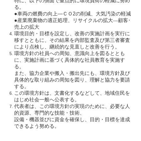
特に、以下の側面で重点的に環境負荷の軽減に努め
運輸安全マネジメント
る。
お問い合わせ・お見積り
●車両の燃費の向上―ＣＯ2の削減、大気汚染の軽減
●産業廃棄物の適正処理、リサイクルの拡大―顧客･
お問い合わせ
売上の拡大
環境目的・目標を設定し、改善の実施計画を実行に
見積り依頼
移すとともに、
その結果を内部監査及び第三者審査
により点検し、継続的な見直しと改善を行う。
環境方針の社員への周知、意識向上を図るととも
に、実施計画に基づく具体的な社員教育を実施す
る。
また、協力企業や搬入・搬出先にも、環境方針及び
具体的な取り組みの周知を図り、理解と協力を要請
する。
この環境方針は、文書化するなどして、地域住民を
はじめ社会一般へ公表する。
代表者は、この環境方針の実現のために、必要な人
的資源、専門的な技能・技術、
設備・機器並びに資金を確保し、目的・目標を達成
できるよう努める。